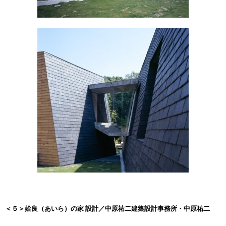
＜５＞姶良（あいら）の家 設計／中原祐二建築設計事務所・中原祐二