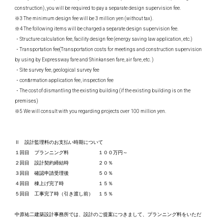
construction), you will be required to pay a separate design supervision fee.
※3 The minimum design fee will be 3 million yen (without tax).
※4 The following items will be charged a separate design supervision fee.
・Structure calculation fee, facility design fee (energy saving law application, etc.)
・Transportation fee(Transportation costs for meetings and construction supervision
by using by Expressway fare and Shinkansen fare, air fare, etc. )
・Site survey fee, geological survey fee
・conﬁrmation application fee, inspection fee
・The cost of dismantling the existing building (if the existing building is on the
premises)
※5 We will consult with you regarding projects over 100 million yen.
Ⅱ 設計監理料のお支払い時期について
１回目 プランニング料 １００万円～
２回目 設計契約締結時 ２０％
３回目 確認申請受理後 ５０％
４回目 棟上げ完了時 １５％
５回目 工事完了時（引き渡し前） １５％
中原祐二建築設計事務所では、設計のご提案につきまして、プランニング料をいただ