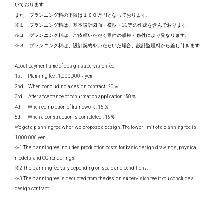
いております.
また、プランニング料の下限は１００万円となっております.
※１ プランニング料は、基本設計図面・模型・CG等の作成を含んでおります.
※２ プランニング料は、ご依頼いただく案件の規模・条件により異なります.
※３ プランニング料は、設計契約をいただいた場合、設計監理料から差し引きます.
About payment time of design supervision fee
1st Planning fee : 1,000,000~ yen
2nd When concluding a design contract : 20％
3rd After acceptance of conﬁrmation application : 50％
4th When completion of framework : 15％
5th When a construction is completed : 15％
We get a planning fee when we propose a design. The lower limit of a planning fee is
1,000,000 yen.
※1 The planning fee includes production costs for basic design drawings, physical
models, and CG renderings.
※2 The planning fee vary depending on scale and conditions.
※3 The planning fee is deducted from the design supervision fee if you conclude a
design contract.