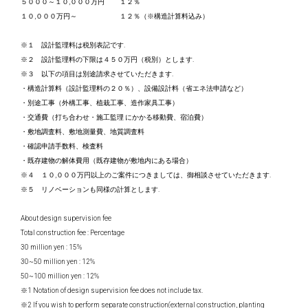
５０００～１０,０００万円 １２％
１０,０００万円～ １２％（※構造計算料込み）
※１ 設計監理料は税別表記です.
※２ 設計監理料の下限は４５０万円（税別）とします.
※３ 以下の項目は別途請求させていただきます.
・構造計算料（設計監理料の２０％）、設備設計料（省エネ法申請など）
・別途工事（外構工事、植栽工事、造作家具工事）
・交通費（打ち合わせ・施工監理 にかかる移動費、宿泊費）
・敷地調査料、敷地測量費、地質調査料
・確認申請手数料、検査料
・既存建物の解体費用（既存建物が敷地内にある場合）
※４ １０,０００万円以上のご案件につきましては、御相談させていただきます.
※５ リノベーションも同様の計算とします.
About design supervision fee
Total construction fee : Percentage
30 million yen : 15%
30~50 million yen : 12%
50~100 million yen : 12%
※1 Notation of design supervision fee does not include tax.
※2 If you wish to perform separate construction(external construction, planting