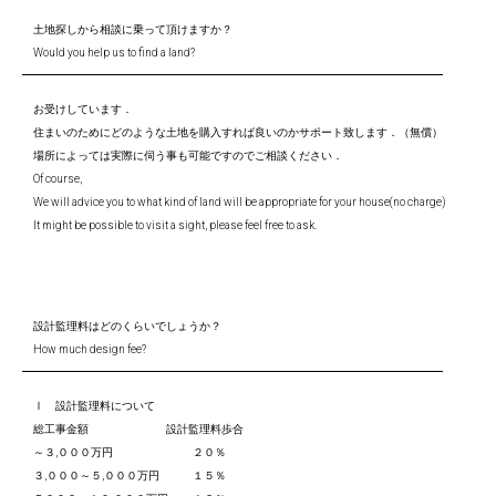
土地探しから相談に乗って頂けますか？
Would you help us to find a land?
お受けしています．
住まいのためにどのような土地を購入すれば良いのかサポート致します．（無償）
場所によっては実際に伺う事も可能ですのでご相談ください．
Of course,
We will advice you to what kind of land will be appropriate for your house(no charge)
It might be possible to visit a sight, please feel free to ask.
設計監理料はどのくらいでしょうか？
How much design fee?
Ⅰ 設計監理料について
総工事金額 設計監理料歩合
～３,０００万円 ２０％
３,０００～５,０００万円 １５％