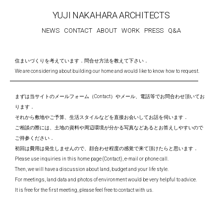
YUJI NAKAHARA ARCHITECTS
NEWS
CONTACT
ABOUT
WORK
PRESS
Q&A
住まいづくりを考えています．問合せ方法を教えて下さい．
We are considering about building our home and would like to know how to request.
まずは当サイトのメールフォーム（Contact）やメール、電話等でお問合わせ頂いてお
ります．
それから敷地やご予算、生活スタイルなどを直接お会いしてお話を伺います．
ご相談の際には、土地の資料や周辺環境が分かる写真などあるとお答えしやすいので
ご持参ください．
初回は費用は発生しませんので、顔合わせ程度の感覚で来て頂けたらと思います．
Please use inquiries in this home page (Contact), e-mail or phone call.
Then, we will have a discussion about land, budget and your life style.
For meetings, land data and photos of environment would be very helpful to advice.
It is free for the first meeting, please feel free to contact with us.