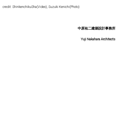
credit: ShinkenchikuSha(Video), Suzuki Kenichi(Photo)
中原祐二建築設計事務所
Yuji Nakahara Architects